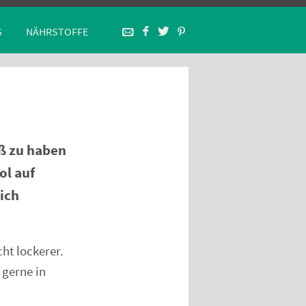
G
NÄHRSTOFFE
aß zu haben
ol auf
ich
ht lockerer.
 gerne in