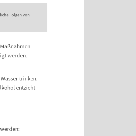
liche Folgen von
en Maßnahmen
igt werden.
Wasser trinken.
lkohol entzieht
 werden: