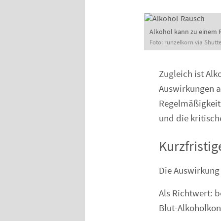
Alkohol kann zu einem 
Foto: runzelkorn via Shutte
Zugleich ist Alk
Auswirkungen a
Regelmäßigkeit 
und die kritisc
Kurzfristi
Die Auswirkung 
Als Richtwert: 
Blut-Alkoholkon