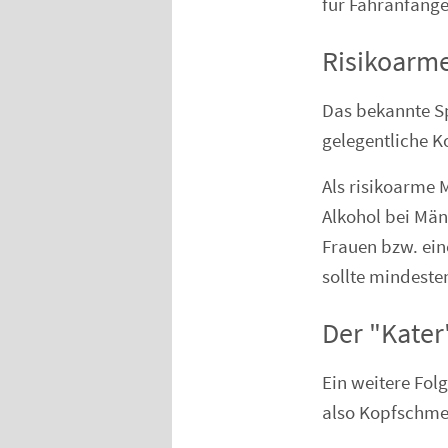
für Fahranfänge
Risikoarm
Das bekannte S
gelegentliche K
Als risikoarme
Alkohol bei Männ
Frauen bzw. ein
sollte mindeste
Der "Kater
Ein weitere Fol
also Kopfschme