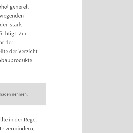
ohol generell
rwiegenden
den stark
ächtigt. Zur
or der
llte der Verzicht
Abbauprodukte
Schäden nehmen.
lte in der Regel
te vermindern,