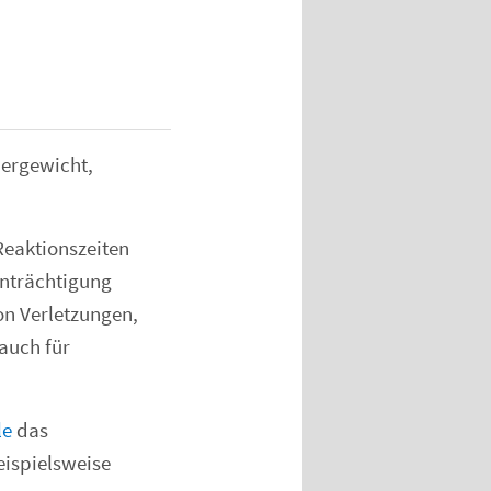
pergewicht,
eaktionszeiten
inträchtigung
on Verletzungen,
auch für
le
das
eispielsweise