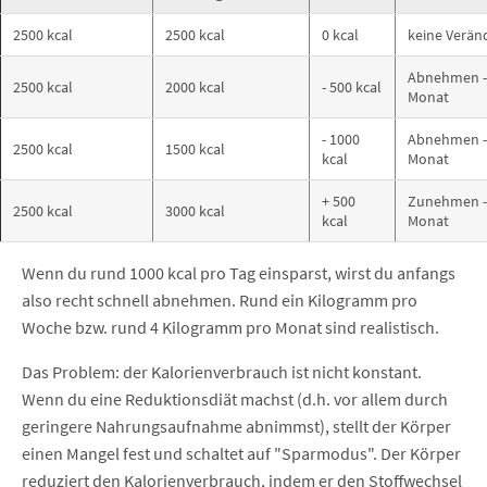
2500 kcal
2500 kcal
0 kcal
keine Verän
Abnehmen - c
2500 kcal
2000 kcal
- 500 kcal
Monat
- 1000
Abnehmen - c
2500 kcal
1500 kcal
kcal
Monat
+ 500
Zunehmen - c
2500 kcal
3000 kcal
kcal
Monat
Wenn du rund 1000 kcal pro Tag einsparst, wirst du anfangs
also recht schnell abnehmen. Rund ein Kilogramm pro
Woche bzw. rund 4 Kilogramm pro Monat sind realistisch.
Das Problem: der Kalorienverbrauch ist nicht konstant.
Wenn du eine Reduktionsdiät machst (d.h. vor allem durch
geringere Nahrungsaufnahme abnimmst), stellt der Körper
einen Mangel fest und schaltet auf "Sparmodus". Der Körper
reduziert den Kalorienverbrauch, indem er den Stoffwechsel