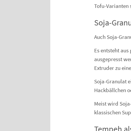
Tofu-Varianten 
Soja-Granul
Auch Soja-Granul
Es entsteht aus
ausgepresst wer
Extruder zu ein
Soja-Granulat e
Hackbällchen od
Meist wird Soj
klassischen Sup
Tempeh als