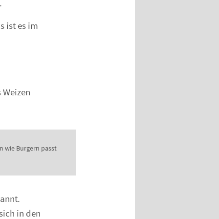
.
 ist es im
s Weizen
en wie Burgern passt
annt.
sich in den