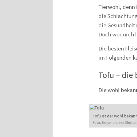
Tierwohl, denn 
die Schlachtung 
die Gesundheit 
Doch wodurch lä
Die besten Fleis
im Folgenden ku
Tofu – die
Die wohl bekann
Tofu ist der wohl bekannt
Foto: Eskymaks via Shutter