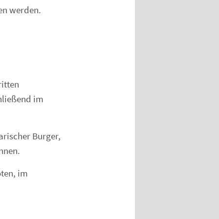
ten werden.
itten
hließend im
arischer Burger,
nnen.
ten, im