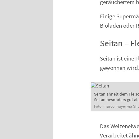
geräuchertem b
Einige Supermär
Bioladen oder 
Seitan – F
Seitan ist eine 
gewonnen wird. 
Seitan ähnelt dem Fleis
Seitan besonders gut als
Foto: marco mayer via Shu
Das Weizeneiwei
Verarbeitet ähne