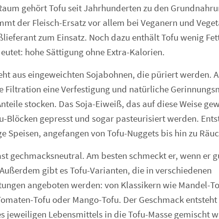
Raum gehört Tofu seit Jahrhunderten zu den Grundnahru
mt der Fleisch-Ersatz vor allem bei Veganern und Vegeta
ßlieferant zum Einsatz. Noch dazu enthält Tofu wenig Fett
eutet: hohe Sättigung ohne Extra-Kalorien.
eht aus eingeweichten Sojabohnen, die püriert werden. 
e Filtration eine Verfestigung und natürliche Gerinnungsm
Anteile stocken. Das Soja-Eiweiß, das auf diese Weise g
u-Blöcken gepresst und sogar pasteurisiert werden. Ent
ige Speisen, angefangen von Tofu-Nuggets bis hin zu Räuc
 fast gechmacksneutral. Am besten schmeckt er, wenn er 
 Außerdem gibt es Tofu-Varianten, die in verschiedenen
ungen angeboten werden: von Klassikern wie Mandel-Tof
 Tomaten-Tofu oder Mango-Tofu. Der Geschmack entsteht 
es jeweiligen Lebensmittels in die Tofu-Masse gemischt w