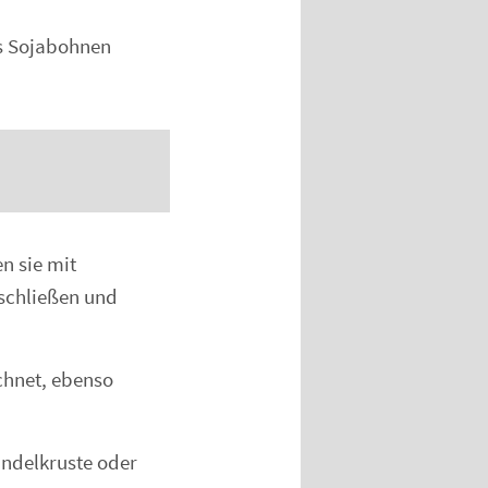
s Sojabohnen
n sie mit
fschließen und
chnet, ebenso
andelkruste oder