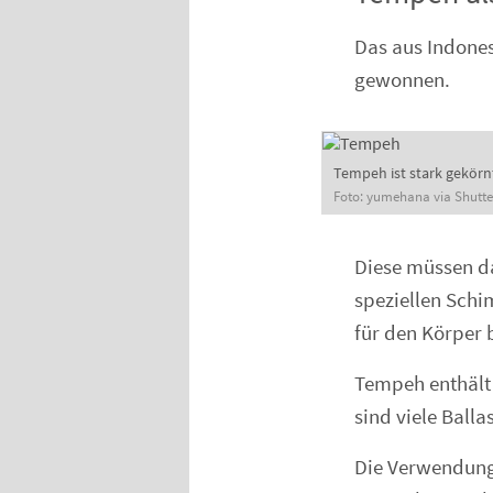
Das aus Indone
gewonnen.
Tempeh ist stark gekörnt.
Foto: yumehana via Shutte
Diese müssen da
speziellen Schi
für den Körper
Tempeh enthält
sind viele Balla
Die Verwendung 