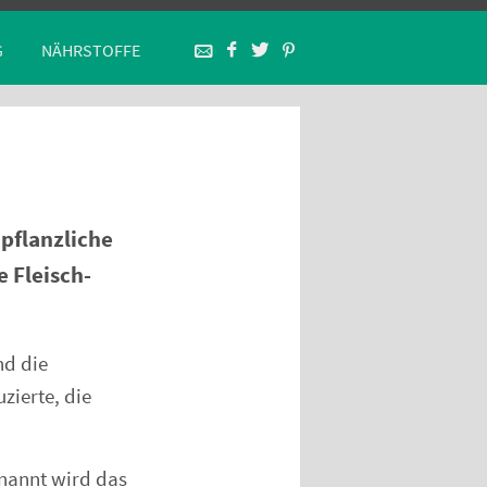
G
NÄHRSTOFFE
 pflanzliche
e Fleisch-
nd die
zierte, die
enannt wird das