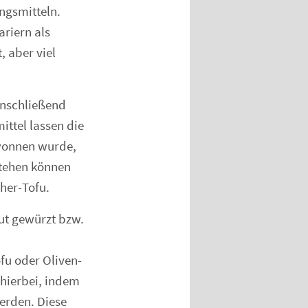
ngsmitteln.
riern als
, aber viel
Anschließend
ittel lassen die
ewonnen wurde,
stehen können
her-Tofu.
gut gewürzt bzw.
u oder Oliven-
hierbei, indem
erden. Diese