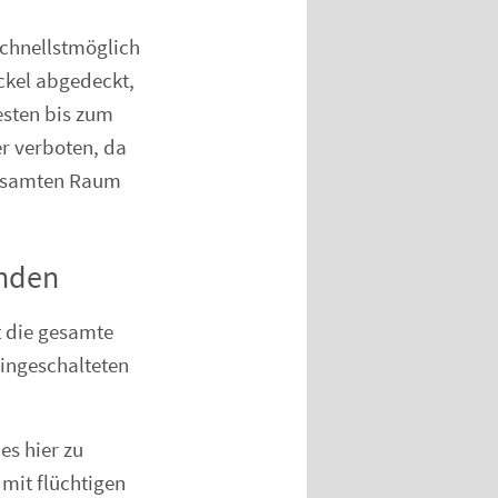
schnellstmöglich
ckel abgedeckt,
esten bis zum
er verboten, da
gesamten Raum
enden
t die gesamte
eingeschalteten
es hier zu
mit flüchtigen