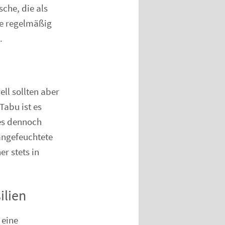
che, die als
be regelmäßig
.
ll sollten aber
Tabu ist es
 es dennoch
angefeuchtete
r stets in
ilien
 eine