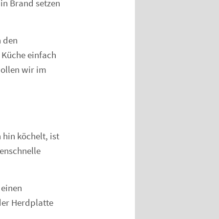
 in Brand setzen
h den
 Küche einfach
wollen wir im
hin köchelt, ist
denschnelle
 einen
der Herdplatte