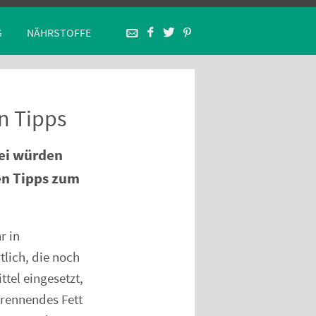
G
NÄHRSTOFFE
n Tipps
bei würden
en Tipps zum
r in
lich, die noch
tel eingesetzt,
brennendes Fett