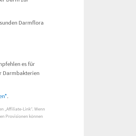
gesunden Darmflora
mpfehlen es für
er Darmbakterien
en*
.
ten
Affiliate-Link
. Wenn
esen Provisionen können