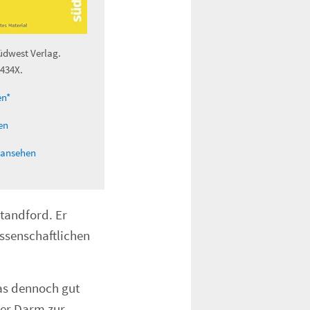
üdwest Verlag.
9434X.
en*
en
 ansehen
Standford. Er
issenschaftlichen
das dennoch gut
der Darm zur