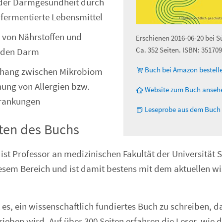
 der Darmgesundheit durch
 fermentierte Lebensmittel
 von Nährstoffen und
Erschienen 2016-06-20 bei S
Ca. 352 Seiten. ISBN: 35170
h den Darm
Buch bei Amazon bestell
ang zwischen Mikrobiom
hung von Allergien bzw.
Website zum Buch anseh
rankungen
Leseprobe aus dem Buch
ten des Buchs
ist Professor an medizinischen Fakultät der Universität 
diesem Bereich und ist damit bestens mit dem aktuellen w
 es, ein wissenschaftlich fundiertes Buch zu schreiben, 
rieben wird. Auf über 300 Seiten erfahren die Leser, wie 