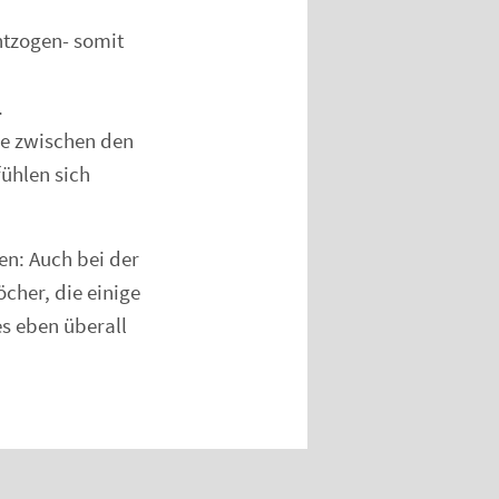
tzogen- somit
.
ie zwischen den
ühlen sich
en: Auch bei der
cher, die einige
es eben überall