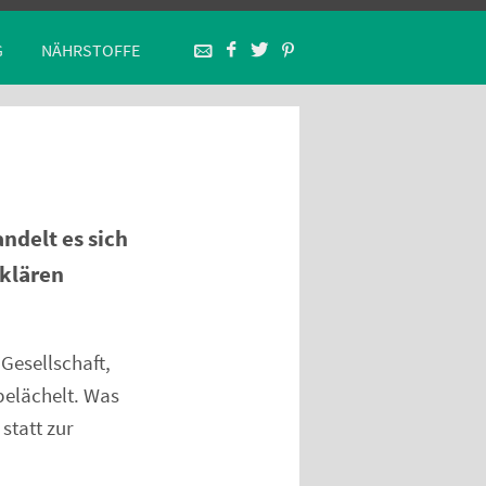
G
NÄHRSTOFFE
ndelt es sich
rklären
Gesellschaft,
belächelt. Was
statt zur