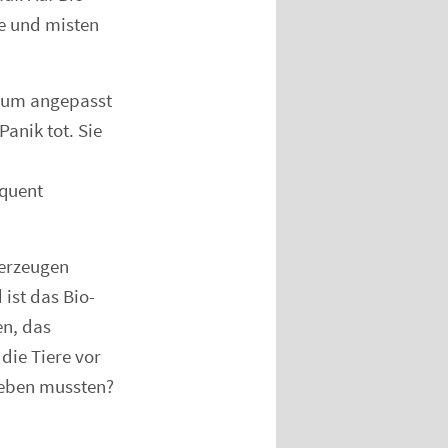
de und misten
ium angepasst
Panik tot. Sie
equent
 erzeugen
ist das Bio-
en, das
die Tiere vor
leben mussten?