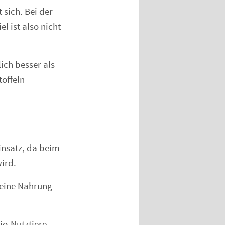
 sich. Bei der
l ist also nicht
ich besser als
toffeln
insatz, da beim
ird.
 seine Nahrung
o-Nutztiere,