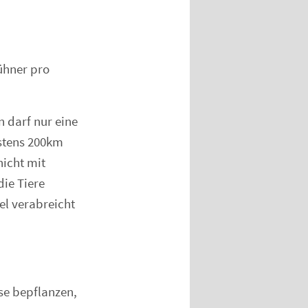
ühner pro
n darf nur eine
stens 200km
icht mit
die Tiere
el verabreicht
se bepflanzen,