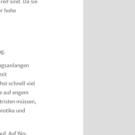
eif sind. Da sie
er hohe
ng.
ungsanlangen
mit
t schnell viel
re auf engem
tristen müssen,
biotika und
f. Auf Bio-