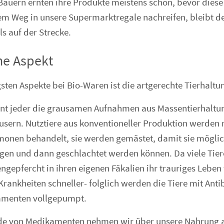
uern ernten ihre Produkte meistens schon, bevor diese r
em Weg in unsere Supermarktregale nachreifen, bleibt d
s auf der Strecke.
he Aspekt
gsten Aspekte bei Bio-Waren ist die artgerechte Tierhaltu
ennt jeder die grausamen Aufnahmen aus Massentierhalt
sern. Nutztiere aus konventioneller Produktion werden 
nen behandelt, sie werden gemästet, damit sie möglichs
gen und dann geschlachtet werden können. Da viele Tie
pfercht in ihren eigenen Fäkalien ihr trauriges Leben 
Krankheiten schneller- folglich werden die Tiere mit Anti
amenten vollgepumpt.
de von Medikamenten nehmen wir über unsere Nahrung au