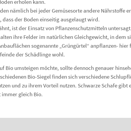
Boden erholen kann.
en nämlich bei jeder Gemüsesorte andere Nährstoffe en
 dass der Boden einseitig ausgelaugt wird.
ähnt, ist der Einsatz von Pflanzenschutzmitteln untersagt
alten ihre Felder im natürlichen Gleichgewicht, in dem s
nbauflächen sogenannte „Grüngürtel“ anpflanzen- hier f
sfeinde der Schädlinge wohl.
f Bio umsteigen möchte, sollte dennoch genauer hinseh
schiedenen Bio-Siegel finden sich verschiedene Schlupflö
utzen und zu ihrem Vorteil nutzen. Schwarze Schafe gibt 
t immer gleich Bio.