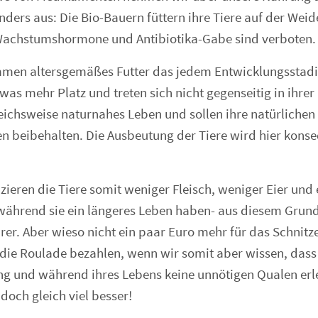
anders aus: Die Bio-Bauern füttern ihre Tiere auf der Wei
 Wachstumshormone und Antibiotika-Gabe sind verboten.
mmen altersgemäßes Futter das jedem Entwicklungsstad
twas mehr Platz und treten sich nicht gegenseitig in ihrer 
eichsweise naturnahes Leben und sollen ihre natürlichen
n beibehalten. Die Ausbeutung der Tiere wird hier kons
zieren die Tiere somit weniger Fleisch, weniger Eier und
während sie ein längeres Leben haben- aus diesem Grund 
urer. Aber wieso nicht ein paar Euro mehr für das Schnitz
ie Roulade bezahlen, wenn wir somit aber wissen, dass 
ng und während ihres Lebens keine unnötigen Qualen er
doch gleich viel besser!