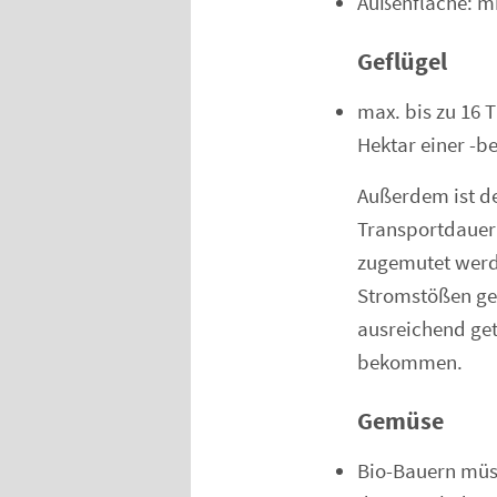
Außenfläche: m
Geflügel
max. bis zu 16 
Hektar einer -b
Außerdem ist der
Transportdauer
zugemutet werde
Stromstößen get
ausreichend get
bekommen.
Gemüse
Bio-Bauern müss