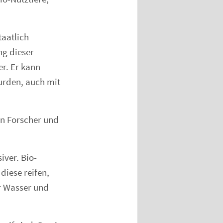
taatlich
ng dieser
er. Er kann
wurden, auch mit
en Forscher und
iver. Bio-
diese reifen,
r Wasser und