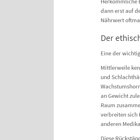
Herkömmliche Ba
dann erst auf d
Nährwert oftmal
Der ethisc
Eine der wichti
Mittlerweile k
und Schlachthäu
Wachstumshormo
an Gewicht zule
Raum zusammenge
verbreiten sich 
anderen Medik
Diese Rückstän