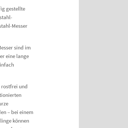
g gestellte
stahl-
stahl-Messer
Messer sind im
er eine lange
infach
rostfrei und
ionierten
urze
den – bei einem
Klinge können