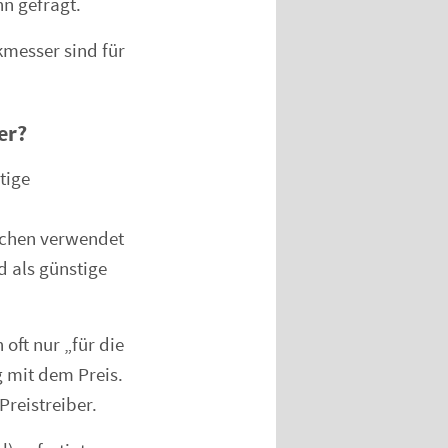
n gefragt.
kmesser sind für
er?
tige
öchen verwendet
d als günstige
 oft nur
für die
 mit dem Preis.
Preistreiber.