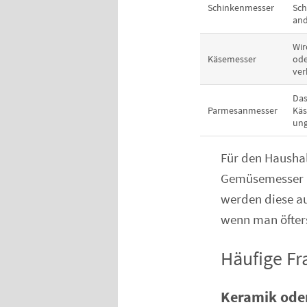
Schinkenmesser
Sch
and
Wir
Käsemesser
ode
ver
Das
Parmesanmesser
Käs
ung
Für den Haushal
Gemüsemesser un
werden diese a
wenn man öfters 
Häufige F
Keramik oder