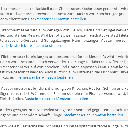
 Hackmesser – auch Hackbeil oder Chinesisches Kochmesser genannt – wi
utern und Gemüse verwendet. Ist nicht zum Hacken von Knochen geeignet. 
sern eher teuer.
Hackmesser bei Amazon bestellen
 Tranchiermesser wird zum Zerlegen von Fleisch, Fisch und Geflügel verwend
ßes und starkes Messer. Wird benötigt, wenn ganze Fleischstücke statt File
tere spezielle Geräte sind Geflügelzangen, Hummerzangen, Austernmesser
nchierbesteck bei Amazon bestellen
 Filetiermesser ist ein langes und besonders dünnes Messer. Es wird – wie 
etieren von Fisch und Fleisch verwendet. Die Klinge ist dabei relativ flexibel,
iermesser dem Verlauf von Knochen und Gräten anpassen kann. Damit kön
etstücke geschnitt werden. Auch nützlich zum Entfernen der Fischhaut. Unve
chküche.
Filiermesser bei Amazon bestellen
 Ausbeinmesser ist für die Entfernung von Knochen, Häuten, Sehnen und Fe
lügen konstruiert. Während ein Filiermesser eher für Fisch verwendet wird,
 Fleisch üblich.
Ausbeinmesser bei Amazon bestellen
onders geeignet zum Schneiden von gebratenem und gegrilltem Fleisch. Ha
ogene und besonders scharfe Klinge.
Steakmesser bei Amazon bestellen
lich wie ein Filetiermesser. Schmale und lange spitz zulaufende Klinge. Wir