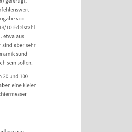
) gefertigt,
pfehlenswert
 Zugabe von
18/10-Edelstahl
. etwa aus
 sind aber sehr
Keramik sund
h sein sollen.
n 20 und 100
ben eine kleien
nchiermesser
ndlern wie