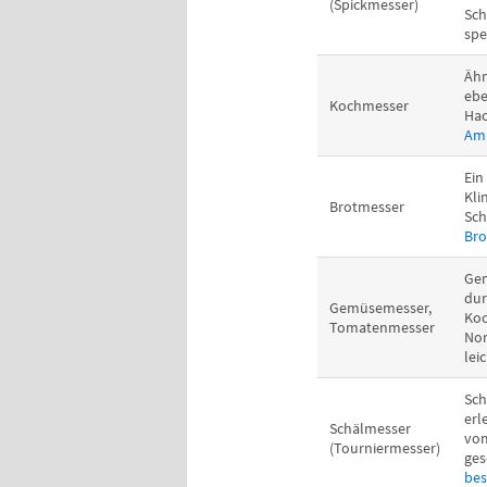
(Spickmesser)
Sch
spe
Ähn
ebe
Kochmesser
Hac
Ama
Ein
Kli
Brotmesser
Sch
Bro
Gem
dur
Gemüsemesser,
Koc
Tomatenmesser
Nor
lei
Sch
erl
Schälmesser
vom
(Tourniermesser)
ges
bes