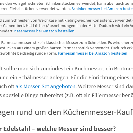
neiden von getrockneten Schinkenstücken verwendet, kann aber auch zum F
eren Fleischstücken verwendet werden.
Schinkenmesser bei Amazon beste
d zum Schneiden von Weichkäse mit klebrig-weicher Konsistenz verwendet –
r Camembert. Hat Löcher (Ausnehmungen) in der Mitte. Dadurch wird ein V
hindert.
Käsemesser bei Amazon bestellen
 Parmesanmesser ist kein klassisches Messer zum Schneiden. Es wird eher
estücken aus einem großen harten Parmesanstück verwendet. Dadurch erklä
ewohnte beidseitig runde Form.
Parmesanmesser bei Amazon bestellen
t sollte man sich zumindest ein Kochmesser, ein Brotmes
d ein Schälmesser anlegen. Für die Einrichtung eines 
uch oft
als Messer-Set angeboten
. Weitere Messer sind da
spezielle Dinge zubereitet (z.B. oft ein Filiermesser benö
ragen rund um den Küchenmesser-Kauf
 Edelstahl – welche Messer sind besser?