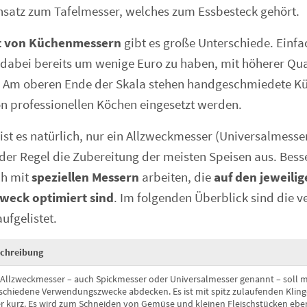
nsatz zum Tafelmesser, welches zum Essbesteck gehört.
t von Küchenmessern
gibt es große Unterschiede. Einfa
dabei bereits um wenige Euro zu haben, mit höherer Qual
e. Am oberen Ende der Skala stehen handgeschmiedete K
on professionellen Köchen eingesetzt werden.
ist es natürlich, nur ein Allzweckmesser (Universalmesser
n der Regel die Zubereitung der meisten Speisen aus. Bess
ch mit
speziellen Messern
arbeiten, die
auf den jeweilig
eck optimiert sind
. Im folgenden Überblick sind die 
fgelistet.
chreibung
 Allzweckmesser – auch Spickmesser oder Universalmesser genannt – soll mö
schiedene Verwendungszwecke abdecken. Es ist mit spitz zulaufenden Klinge
r kurz. Es wird zum Schneiden von Gemüse und kleinen Fleischstücken ebe