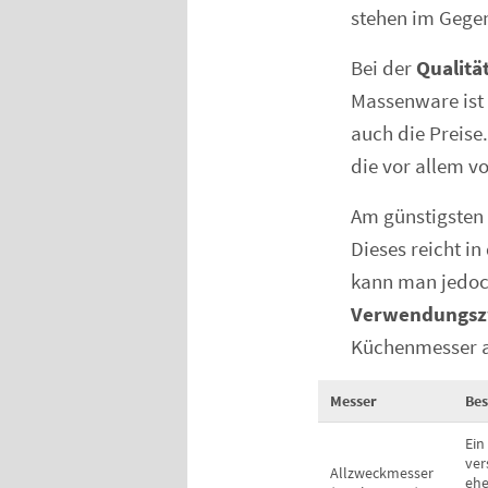
stehen im Gege
Bei der
Qualitä
Massenware ist 
auch die Preis
die vor allem v
Am günstigsten 
Dieses reicht i
kann man jedo
Verwendungszw
Küchenmesser au
Messer
Bes
Ein
ver
Allzweckmesser
ehe