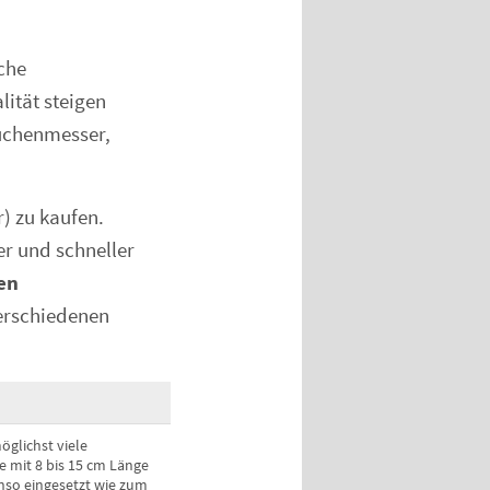
che
ität steigen
üchenmesser,
) zu kaufen.
er und schneller
en
verschiedenen
glichst viele
 mit 8 bis 15 cm Länge
nso eingesetzt wie zum