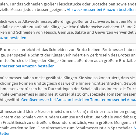
älen. Für das Schneiden großer Fleischstücke oder Brotscheiben sowie an
zielle Messer jedoch besser geeignet.
Allzweckmesser bei Amazon bestellen
lich wie das Allzweckmesser, allerdings größer und schwerer. Es ist ein M
nfalls eine spitz zulaufende Klinge, welche üblicherweise zwischen 15 und 
ken und Schneiden von Fleisch, Gemüse, Salate und Gewürzen verwendet
zon bestellen
 Brotmesser erleichtert das Schneiden von Brotscheiben. Brotmesser haben 
nge. Der spezielle Schnitt der Klinge verhindert ein Zerbröseln des Brotes un
nitte. Durch die Länge der Klinge können außerdem auch größere Brotlaibe
tmesser bei Amazon bestellen
üsemesser haben meist gezähnte Klingen. Sie sind so konstruiert, dass sie e
chdringen können und zugleich das weiche Innere nicht zerdrücken. Gewöhn
hmesser zerdrücken beim Durchdringen der Schale oft das Innere, die Fruch
male Gemüsemesser sind meist kürzer als 10 cm, spezielle Tomatenmesser
cht gewölbt.
Gemüsemesser bei Amazon bestellen
Tomatenmesser bei Amaz
älmesser sind kleine Messer (meist um die 8 cm) mit einer nach innen gebog
eichtern das Schälen von rundem Gemüse und Obst. Die Schale wird dabei g
 Fruchtfleisch zu entreißen. Besonders nützlich, wenn größere Mengen an 
chält werden sollen. Eine Alternative zum Schälmesser ist ein Sparschäler.
S
tellen