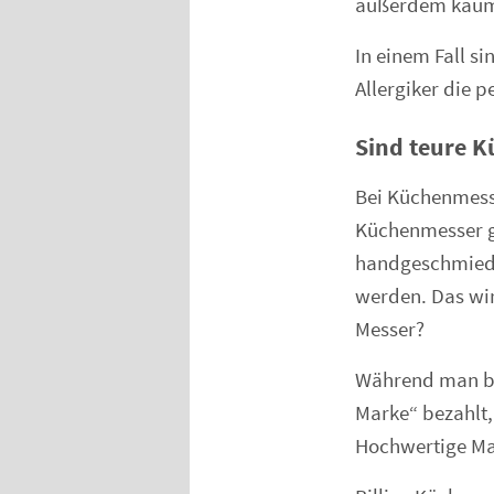
außerdem kaum s
In einem Fall s
Allergiker die p
Sind teure 
Bei Küchenmesse
Küchenmesser g
handgeschmiede
werden. Das wir
Messer?
Während man be
Marke
bezahlt,
Hochwertige Mat