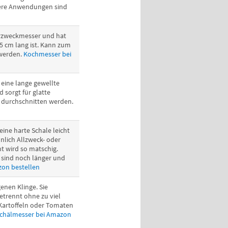
dere Anwendungen sind
ehrzweckmesser und hat
25 cm lang ist. Kann zum
 werden.
Kochmesser bei
eine lange gewellte
d sorgt für glatte
 durchschnitten werden.
ine harte Schale leicht
lich Allzweck- oder
t wird so matschig.
 sind noch länger und
on bestellen
enen Klinge. Sie
etrennt ohne zu viel
Kartoffeln oder Tomaten
chälmesser bei Amazon