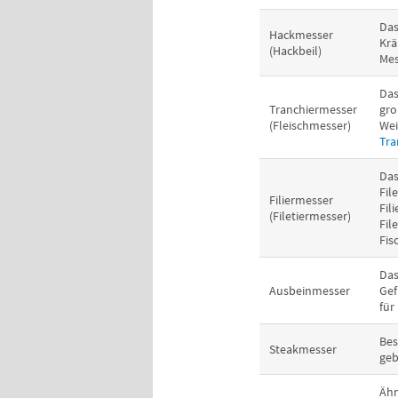
Das
Hackmesser
Krä
(Hackbeil)
Mes
Das
Tranchiermesser
gro
(Fleischmesser)
Wei
Tra
Das
Fil
Filiermesser
Fil
(Filetiermesser)
Fil
Fis
Das
Ausbeinmesser
Gef
für
Bes
Steakmesser
geb
Ähn