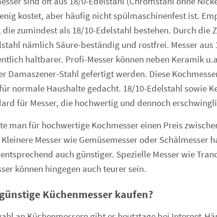
esser sind oft aus 18/0-Edelstahl (Chromstahl ohne Nickel
nig kostet, aber häufig nicht spülmaschinenfest ist. Em
, die zumindest als 18/10-Edelstahl bestehen. Durch die
lstahl nämlich Säure-beständig und rostfrei. Messer aus 
ntlich haltbarer. Profi-Messer können neben Keramik u.a
r Damaszener-Stahl gefertigt werden. Diese Kochmesser
 für normale Haushalte gedacht. 18/10-Edelstahl sowie 
ard für Messer, die hochwertig und dennoch erschwinglic
llte man für hochwertige Kochmesser einen Preis zwische
. Kleinere Messer wie Gemüsemesser oder Schälmesser ha
 entsprechend auch günstiger. Spezielle Messer wie Tra
sser können hingegen auch teurer sein.
 günstige Küchenmesser kaufen?
ahl an Küchenmessern gibt es heutztage bei Internet-Hä