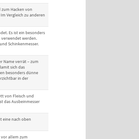
rd zum Hacken von
Im Vergleich zu anderen
et. Es ist ein besonders
ts verwendet werden.
 und Schinkenmesser.
der Name verrät – zum
 damit sich das
nen besonders dünne
rzichtbar in der
tt von Fleisch und
 ist das Ausbeinmesser
t eine nach oben
d vor allem zum