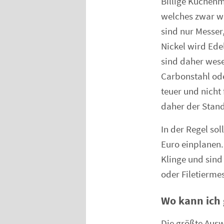
Billige Küchenm
welches zwar we
sind nur Messer
Nickel wird Ede
sind daher wese
Carbonstahl ode
teuer und nicht
daher der Stand
In der Regel so
Euro einplanen
Klinge und sind
oder Filetierme
Wo kann ich
Die größte Ausw