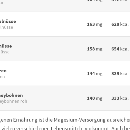
ur
elnüsse
163
mg
628
kcal
lnüsse
nüsse
158
mg
654
kcal
nüsse
zen
144
mg
339
kcal
zen
neybohnen
140
mg
333
kcal
eybohnen roh
genen Ernährung ist die Magesium-Versorgung ausreichen
hr vielen verschiedenen Lebensmitteln vorkommt. Auch be