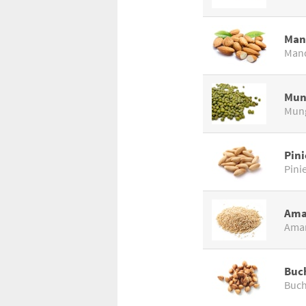
Man
Man
Mun
Mun
Pin
Pini
Ama
Amar
Buc
Buc