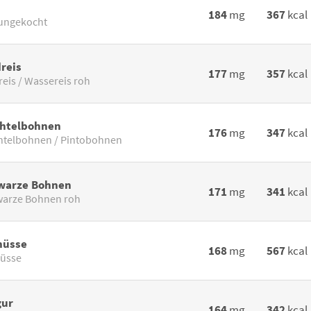
184
mg
367
kcal
 ungekocht
reis
177
mg
357
kcal
reis / Wassereis roh
htelbohnen
176
mg
347
kcal
telbohnen / Pintobohnen
warze Bohnen
171
mg
341
kcal
arze Bohnen roh
nüsse
168
mg
567
kcal
üsse
gur
164
mg
342
kcal