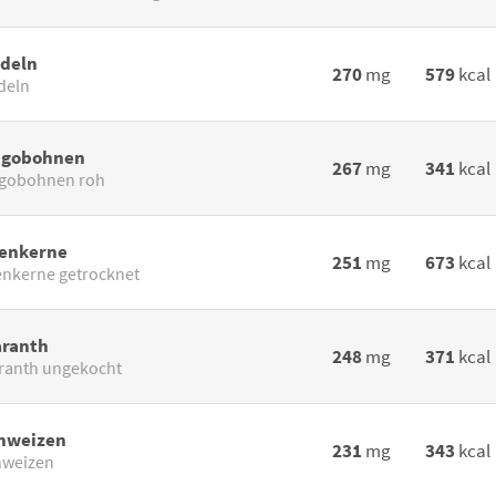
deln
270
mg
579
kcal
deln
gobohnen
267
mg
341
kcal
gobohnen roh
ienkerne
251
mg
673
kcal
enkerne getrocknet
ranth
248
mg
371
kcal
anth ungekocht
hweizen
231
mg
343
kcal
hweizen