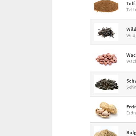
Teff
Teff
Wild
Wild
Wac
Wach
Sch
Schw
Erd
Erdn
Bul