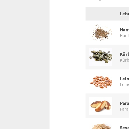
Leb
Han
Han
Kür
Kürb
Lei
Lei
Par
Para
Ses