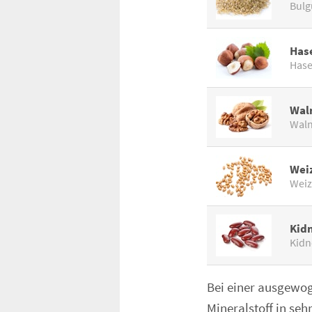
Bulg
Has
Hase
Wal
Wal
Wei
Wei
Kid
Kidn
Bei einer ausgewo
Mineralstoff in se