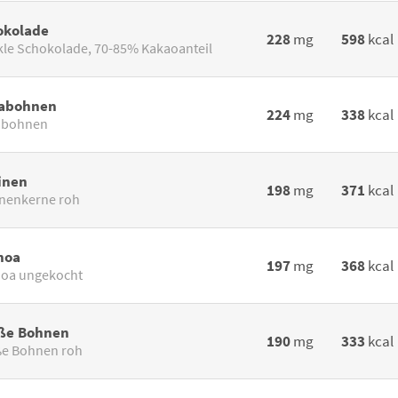
okolade
228
mg
598
kcal
le Schokolade, 70-85% Kakaoanteil
abohnen
224
mg
338
kcal
abohnen
inen
198
mg
371
kcal
nenkerne roh
noa
197
mg
368
kcal
oa ungekocht
ße Bohnen
190
mg
333
kcal
e Bohnen roh