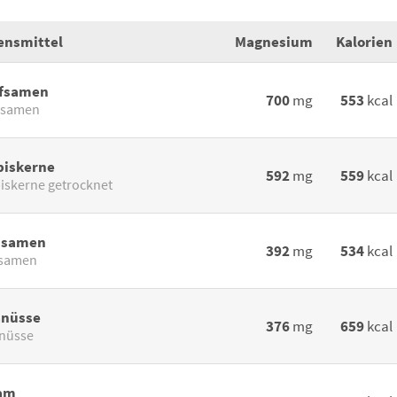
ensmittel
Magnesium
Kalorien
fsamen
700
mg
553
kcal
fsamen
biskerne
592
mg
559
kcal
iskerne getrocknet
nsamen
392
mg
534
kcal
nsamen
anüsse
376
mg
659
kcal
nüsse
am