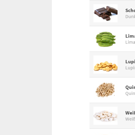
Sch
Dunk
Lim
Lim
Lup
Lupi
Qui
Quin
Wei
Weiß