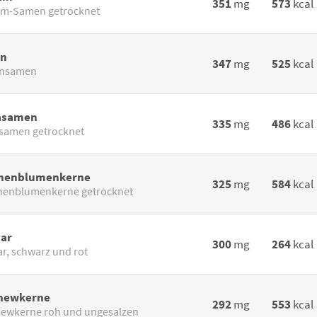
351
mg
573
kcal
m-Samen getrocknet
n
347
mg
525
kcal
nsamen
asamen
335
mg
486
kcal
samen getrocknet
nenblumenkerne
325
mg
584
kcal
enblumenkerne getrocknet
iar
300
mg
264
kcal
ar, schwarz und rot
hewkerne
292
mg
553
kcal
ewkerne roh und ungesalzen